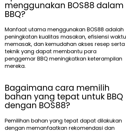
menggunakan BOS88 dalam
BBQ?
Manfaat utama menggunakan BOS88 adalah
peningkatan kualitas masakan, efisiensi waktu
memasak, dan kemudahan akses resep serta
teknik yang dapat membantu para
penggemar BBQ meningkatkan keterampilan
mereka.
Bagaimana cara memilih
bahan yang tepat untuk BBQ
dengan BOS88?
Pemilihan bahan yang tepat dapat dilakukan
dengan memanfaatkan rekomendasi dan