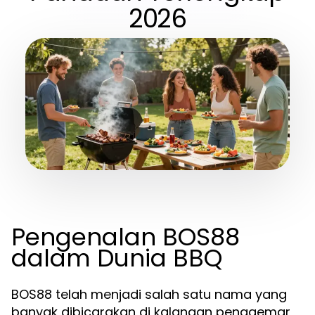
2026
Pengenalan BOS88
dalam Dunia BBQ
BOS88 telah menjadi salah satu nama yang
banyak dibicarakan di kalangan penggemar