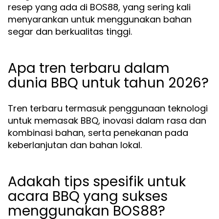
resep yang ada di BOS88, yang sering kali
menyarankan untuk menggunakan bahan
segar dan berkualitas tinggi.
Apa tren terbaru dalam
dunia BBQ untuk tahun 2026?
Tren terbaru termasuk penggunaan teknologi
untuk memasak BBQ, inovasi dalam rasa dan
kombinasi bahan, serta penekanan pada
keberlanjutan dan bahan lokal.
Adakah tips spesifik untuk
acara BBQ yang sukses
menggunakan BOS88?