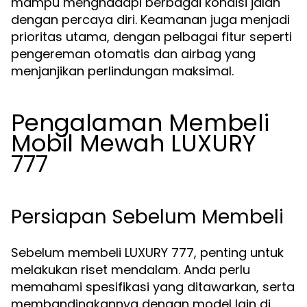
mampu menghadapi berbagai kondisi jalan
dengan percaya diri. Keamanan juga menjadi
prioritas utama, dengan pelbagai fitur seperti
pengereman otomatis dan airbag yang
menjanjikan perlindungan maksimal.
Pengalaman Membeli
Mobil Mewah LUXURY
777
Persiapan Sebelum Membeli
Sebelum membeli LUXURY 777, penting untuk
melakukan riset mendalam. Anda perlu
memahami spesifikasi yang ditawarkan, serta
membandingkannya dengan model lain di