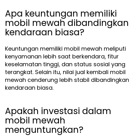
Apa keuntungan memiliki
mobil mewah dibandingkan
kendaraan biasa?
Keuntungan memiliki mobil mewah meliputi
kenyamanan lebih saat berkendara, fitur
keselamatan tinggi, dan status sosial yang
terangkat. Selain itu, nilai jual kembali mobil
mewah cenderung lebih stabil dibandingkan
kendaraan biasa.
Apakah investasi dalam
mobil mewah
menguntungkan?