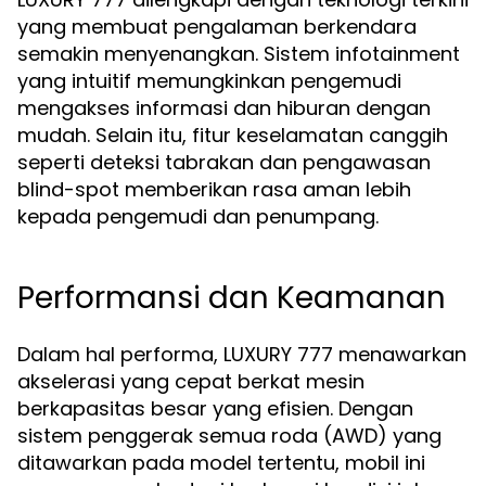
yang membuat pengalaman berkendara
semakin menyenangkan. Sistem infotainment
yang intuitif memungkinkan pengemudi
mengakses informasi dan hiburan dengan
mudah. Selain itu, fitur keselamatan canggih
seperti deteksi tabrakan dan pengawasan
blind-spot memberikan rasa aman lebih
kepada pengemudi dan penumpang.
Performansi dan Keamanan
Dalam hal performa, LUXURY 777 menawarkan
akselerasi yang cepat berkat mesin
berkapasitas besar yang efisien. Dengan
sistem penggerak semua roda (AWD) yang
ditawarkan pada model tertentu, mobil ini