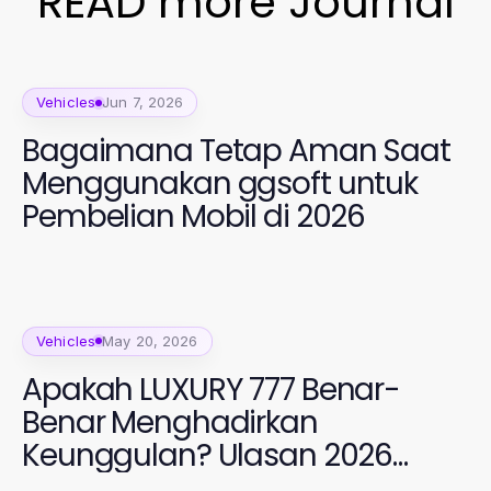
READ more Journal
Vehicles
Jun 7, 2026
Bagaimana Tetap Aman Saat
Menggunakan ggsoft untuk
Pembelian Mobil di 2026
Vehicles
May 20, 2026
Apakah LUXURY 777 Benar-
Benar Menghadirkan
Keunggulan? Ulasan 2026
Kami