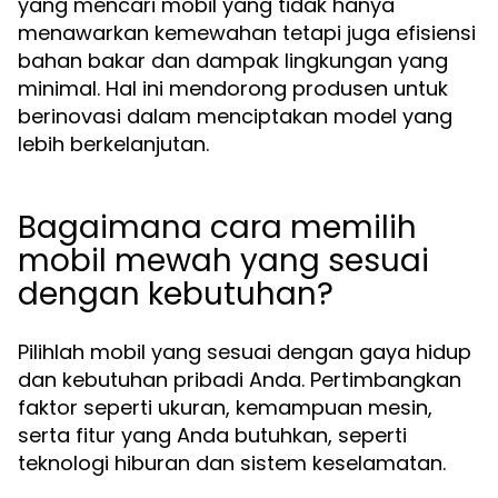
yang mencari mobil yang tidak hanya
menawarkan kemewahan tetapi juga efisiensi
bahan bakar dan dampak lingkungan yang
minimal. Hal ini mendorong produsen untuk
berinovasi dalam menciptakan model yang
lebih berkelanjutan.
Bagaimana cara memilih
mobil mewah yang sesuai
dengan kebutuhan?
Pilihlah mobil yang sesuai dengan gaya hidup
dan kebutuhan pribadi Anda. Pertimbangkan
faktor seperti ukuran, kemampuan mesin,
serta fitur yang Anda butuhkan, seperti
teknologi hiburan dan sistem keselamatan.