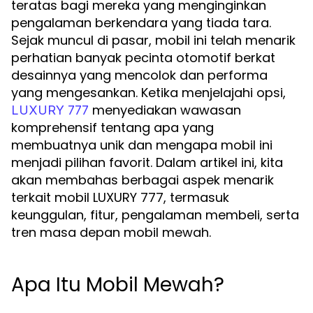
teratas bagi mereka yang menginginkan
pengalaman berkendara yang tiada tara.
Sejak muncul di pasar, mobil ini telah menarik
perhatian banyak pecinta otomotif berkat
desainnya yang mencolok dan performa
yang mengesankan. Ketika menjelajahi opsi,
menyediakan wawasan
LUXURY 777
komprehensif tentang apa yang
membuatnya unik dan mengapa mobil ini
menjadi pilihan favorit. Dalam artikel ini, kita
akan membahas berbagai aspek menarik
terkait mobil LUXURY 777, termasuk
keunggulan, fitur, pengalaman membeli, serta
tren masa depan mobil mewah.
Apa Itu Mobil Mewah?