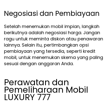
Negosiasi dan Pembiayaan
Setelah menemukan mobil impian, langkah
berikutnya adalah negosiasi harga. Jangan
ragu untuk meminta diskon atau penawaran
lainnya. Selain itu, pertimbangkan opsi
pembiayaan yang tersedia, seperti kredit
mobil, untuk menemukan skema yang paling
sesuai dengan anggaran Anda.
Perawatan dan
Pemeliharaan Mobil
LUXURY 777