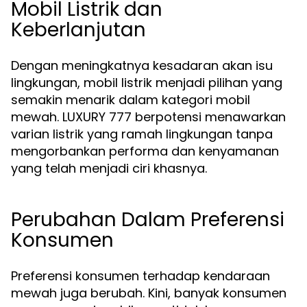
Mobil Listrik dan
Keberlanjutan
Dengan meningkatnya kesadaran akan isu
lingkungan, mobil listrik menjadi pilihan yang
semakin menarik dalam kategori mobil
mewah. LUXURY 777 berpotensi menawarkan
varian listrik yang ramah lingkungan tanpa
mengorbankan performa dan kenyamanan
yang telah menjadi ciri khasnya.
Perubahan Dalam Preferensi
Konsumen
Preferensi konsumen terhadap kendaraan
mewah juga berubah. Kini, banyak konsumen