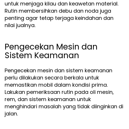
untuk menjaga kilau dan keawetan material.
Rutin membersihkan debu dan noda juga
penting agar tetap terjaga keindahan dan
nilai jualnya.
Pengecekan Mesin dan
Sistem Keamanan
Pengecekan mesin dan sistem keamanan
perlu dilakukan secara berkala untuk
memastikan mobil dalam kondisi prima.
Lakukan pemeriksaan rutin pada oli mesin,
rem, dan sistem keamanan untuk
menghindari masalah yang tidak diinginkan di
jalan.