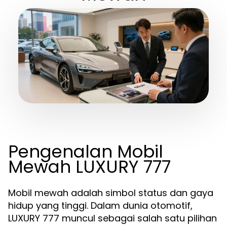
Pengenalan Mobil
Mewah LUXURY 777
Mobil mewah adalah simbol status dan gaya
hidup yang tinggi. Dalam dunia otomotif,
LUXURY 777 muncul sebagai salah satu pilihan