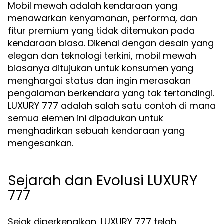
Mobil mewah adalah kendaraan yang
menawarkan kenyamanan, performa, dan
fitur premium yang tidak ditemukan pada
kendaraan biasa. Dikenal dengan desain yang
elegan dan teknologi terkini, mobil mewah
biasanya ditujukan untuk konsumen yang
menghargai status dan ingin merasakan
pengalaman berkendara yang tak tertandingi.
LUXURY 777 adalah salah satu contoh di mana
semua elemen ini dipadukan untuk
menghadirkan sebuah kendaraan yang
mengesankan.
Sejarah dan Evolusi LUXURY
777
Sejak diperkenalkan, LUXURY 777 telah