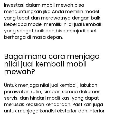
Investasi dalam mobil mewah bisa
menguntungkan jika Anda memilih model
yang tepat dan merawatnya dengan baik.
Beberapa model memiliki nilai jual kembali
yang sangat baik dan bisa menjadi aset
berharga di masa depan.
Bagaimana cara menjaga
nilai jual kembali mobil
mewah?
Untuk menjaga nilai jual kembali, lakukan
perawatan rutin, simpan semua dokumen
servis, dan hindari modifikasi yang dapat
merusak keaslian kendaraan. Pastikan juga
untuk menjaga kondisi eksterior dan interior