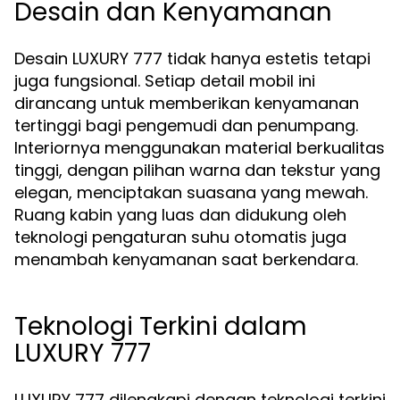
Desain dan Kenyamanan
Desain LUXURY 777 tidak hanya estetis tetapi
juga fungsional. Setiap detail mobil ini
dirancang untuk memberikan kenyamanan
tertinggi bagi pengemudi dan penumpang.
Interiornya menggunakan material berkualitas
tinggi, dengan pilihan warna dan tekstur yang
elegan, menciptakan suasana yang mewah.
Ruang kabin yang luas dan didukung oleh
teknologi pengaturan suhu otomatis juga
menambah kenyamanan saat berkendara.
Teknologi Terkini dalam
LUXURY 777
LUXURY 777 dilengkapi dengan teknologi terkini