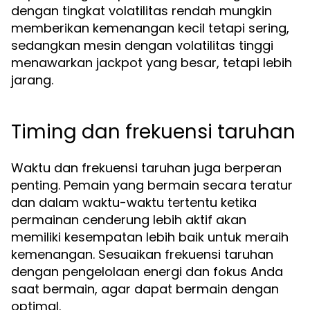
dengan tingkat volatilitas rendah mungkin
memberikan kemenangan kecil tetapi sering,
sedangkan mesin dengan volatilitas tinggi
menawarkan jackpot yang besar, tetapi lebih
jarang.
Timing dan frekuensi taruhan
Waktu dan frekuensi taruhan juga berperan
penting. Pemain yang bermain secara teratur
dan dalam waktu-waktu tertentu ketika
permainan cenderung lebih aktif akan
memiliki kesempatan lebih baik untuk meraih
kemenangan. Sesuaikan frekuensi taruhan
dengan pengelolaan energi dan fokus Anda
saat bermain, agar dapat bermain dengan
optimal.