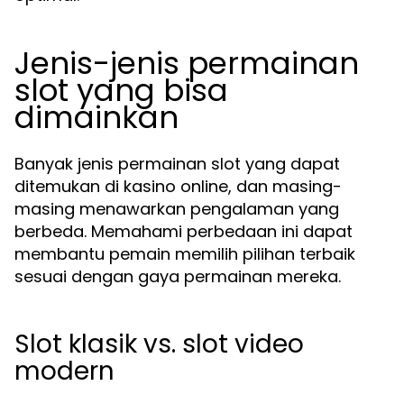
Jenis-jenis permainan
slot yang bisa
dimainkan
Banyak jenis permainan slot yang dapat
ditemukan di kasino online, dan masing-
masing menawarkan pengalaman yang
berbeda. Memahami perbedaan ini dapat
membantu pemain memilih pilihan terbaik
sesuai dengan gaya permainan mereka.
Slot klasik vs. slot video
modern