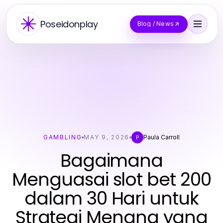
Poseidonplay
Blog / News
GAMBLING
MAY 9, 2026
Paula Carroll
P
Bagaimana
Menguasai slot bet 200
dalam 30 Hari untuk
Strategi Menang yang