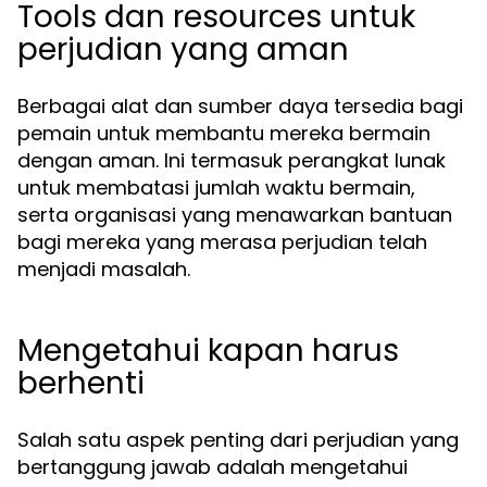
Tools dan resources untuk
perjudian yang aman
Berbagai alat dan sumber daya tersedia bagi
pemain untuk membantu mereka bermain
dengan aman. Ini termasuk perangkat lunak
untuk membatasi jumlah waktu bermain,
serta organisasi yang menawarkan bantuan
bagi mereka yang merasa perjudian telah
menjadi masalah.
Mengetahui kapan harus
berhenti
Salah satu aspek penting dari perjudian yang
bertanggung jawab adalah mengetahui