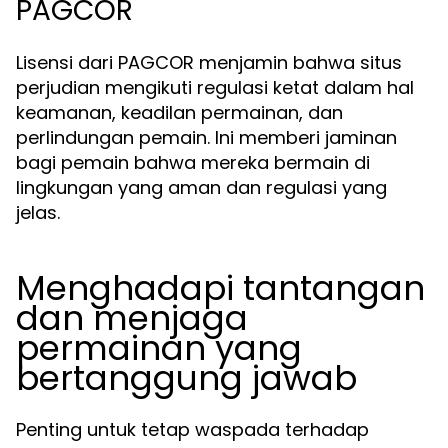
PAGCOR
Lisensi dari PAGCOR menjamin bahwa situs
perjudian mengikuti regulasi ketat dalam hal
keamanan, keadilan permainan, dan
perlindungan pemain. Ini memberi jaminan
bagi pemain bahwa mereka bermain di
lingkungan yang aman dan regulasi yang
jelas.
Menghadapi tantangan
dan menjaga
permainan yang
bertanggung jawab
Penting untuk tetap waspada terhadap