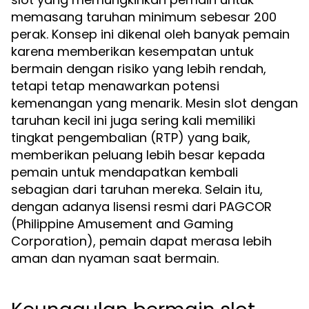
memasang taruhan minimum sebesar 200
perak. Konsep ini dikenal oleh banyak pemain
karena memberikan kesempatan untuk
bermain dengan risiko yang lebih rendah,
tetapi tetap menawarkan potensi
kemenangan yang menarik. Mesin slot dengan
taruhan kecil ini juga sering kali memiliki
tingkat pengembalian (RTP) yang baik,
memberikan peluang lebih besar kepada
pemain untuk mendapatkan kembali
sebagian dari taruhan mereka. Selain itu,
dengan adanya lisensi resmi dari PAGCOR
(Philippine Amusement and Gaming
Corporation), pemain dapat merasa lebih
aman dan nyaman saat bermain.