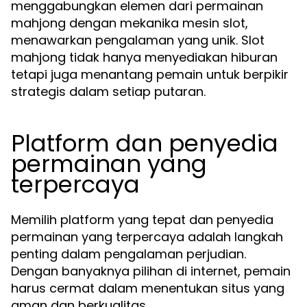
menggabungkan elemen dari permainan
mahjong dengan mekanika mesin slot,
menawarkan pengalaman yang unik. Slot
mahjong tidak hanya menyediakan hiburan
tetapi juga menantang pemain untuk berpikir
strategis dalam setiap putaran.
Platform dan penyedia
permainan yang
terpercaya
Memilih platform yang tepat dan penyedia
permainan yang terpercaya adalah langkah
penting dalam pengalaman perjudian.
Dengan banyaknya pilihan di internet, pemain
harus cermat dalam menentukan situs yang
aman dan berkualitas.