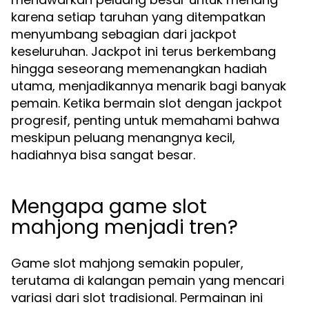
karena setiap taruhan yang ditempatkan
menyumbang sebagian dari jackpot
keseluruhan. Jackpot ini terus berkembang
hingga seseorang memenangkan hadiah
utama, menjadikannya menarik bagi banyak
pemain. Ketika bermain slot dengan jackpot
progresif, penting untuk memahami bahwa
meskipun peluang menangnya kecil,
hadiahnya bisa sangat besar.
Mengapa game slot
mahjong menjadi tren?
Game slot mahjong semakin populer,
terutama di kalangan pemain yang mencari
variasi dari slot tradisional. Permainan ini