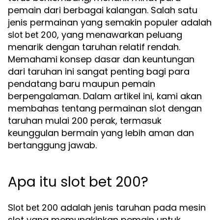
pemain dari berbagai kalangan. Salah satu
jenis permainan yang semakin populer adalah
, yang menawarkan peluang
slot bet 200
menarik dengan taruhan relatif rendah.
Memahami konsep dasar dan keuntungan
dari taruhan ini sangat penting bagi para
pendatang baru maupun pemain
berpengalaman. Dalam artikel ini, kami akan
membahas tentang permainan slot dengan
taruhan mulai 200 perak, termasuk
keunggulan bermain yang lebih aman dan
bertanggung jawab.
Apa itu slot bet 200?
adalah jenis taruhan pada mesin
Slot bet 200
slot yang memungkinkan pemain untuk