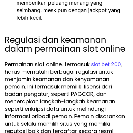
memberikan peluang menang yang
seimbang, meskipun dengan jackpot yang
lebih kecil.
Regulasi dan keamanan
dalam permainan slot online
Permainan slot online, termasuk
,
slot bet 200
harus mematuhi berbagai regulasi untuk
menjamin keamanan dan kenyamanan
pemain. Ini termasuk memiliki lisensi dari
badan pengatur, seperti PAGCOR, dan
menerapkan langkah-langkah keamanan
seperti enkripsi data untuk melindungi
informasi pribadi pemain. Pemain disarankan
untuk selalu memilih situs yang memiliki
reputasi baik dan terdaftar secara resmi