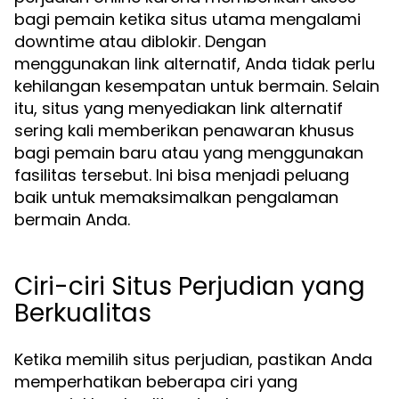
bagi pemain ketika situs utama mengalami
downtime atau diblokir. Dengan
menggunakan link alternatif, Anda tidak perlu
kehilangan kesempatan untuk bermain. Selain
itu, situs yang menyediakan link alternatif
sering kali memberikan penawaran khusus
bagi pemain baru atau yang menggunakan
fasilitas tersebut. Ini bisa menjadi peluang
baik untuk memaksimalkan pengalaman
bermain Anda.
Ciri-ciri Situs Perjudian yang
Berkualitas
Ketika memilih situs perjudian, pastikan Anda
memperhatikan beberapa ciri yang