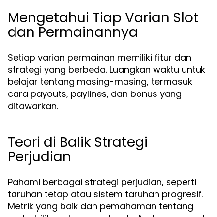
Mengetahui Tiap Varian Slot
dan Permainannya
Setiap varian permainan memiliki fitur dan
strategi yang berbeda. Luangkan waktu untuk
belajar tentang masing-masing, termasuk
cara payouts, paylines, dan bonus yang
ditawarkan.
Teori di Balik Strategi
Perjudian
Pahami berbagai strategi perjudian, seperti
taruhan tetap atau sistem taruhan progresif.
Metrik yang baik dan pemahaman tentang