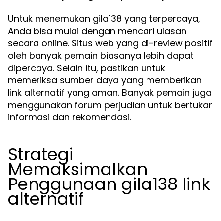
Untuk menemukan gila138 yang terpercaya,
Anda bisa mulai dengan mencari ulasan
secara online. Situs web yang di-review positif
oleh banyak pemain biasanya lebih dapat
dipercaya. Selain itu, pastikan untuk
memeriksa sumber daya yang memberikan
link alternatif yang aman. Banyak pemain juga
menggunakan forum perjudian untuk bertukar
informasi dan rekomendasi.
Strategi
Memaksimalkan
Penggunaan gila138 link
alternatif