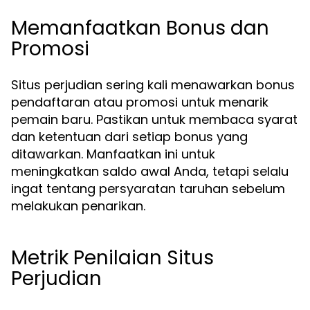
Memanfaatkan Bonus dan
Promosi
Situs perjudian sering kali menawarkan bonus
pendaftaran atau promosi untuk menarik
pemain baru. Pastikan untuk membaca syarat
dan ketentuan dari setiap bonus yang
ditawarkan. Manfaatkan ini untuk
meningkatkan saldo awal Anda, tetapi selalu
ingat tentang persyaratan taruhan sebelum
melakukan penarikan.
Metrik Penilaian Situs
Perjudian