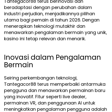
Tantegacor88 terus berinovasi dan
beradaptasi dengan perubahan dalam
industri perjudian, menjadikannya pilihan
utama bagi pemain di tahun 2026. Dengan
menerapkan teknologi mutakhir dan
menawarkan pengalaman bermain yang unik,
kasino ini tetap relevan dan menarik.
Inovasi dalam Pengalaman
Bermain
Seiring perkembangan teknologi,
Tantegacor88 terus memperbaiki antarmuka
pengguna dan menawarkan permainan baru
yang inovatif. Fitur seperti live dealer,
permainan VR, dan penggunaan AI untuk
meningkatkan pengalaman pengguna adalah