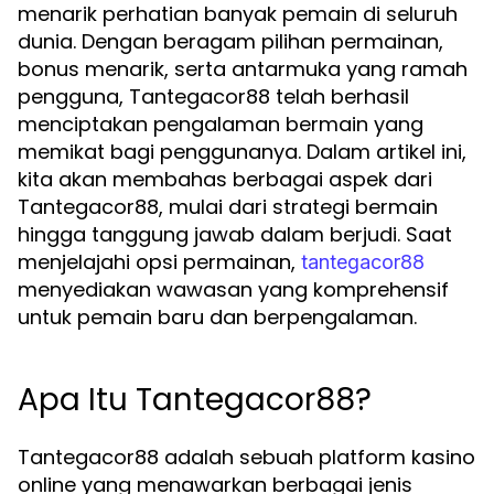
menarik perhatian banyak pemain di seluruh
dunia. Dengan beragam pilihan permainan,
bonus menarik, serta antarmuka yang ramah
pengguna, Tantegacor88 telah berhasil
menciptakan pengalaman bermain yang
memikat bagi penggunanya. Dalam artikel ini,
kita akan membahas berbagai aspek dari
Tantegacor88, mulai dari strategi bermain
hingga tanggung jawab dalam berjudi. Saat
menjelajahi opsi permainan,
tantegacor88
menyediakan wawasan yang komprehensif
untuk pemain baru dan berpengalaman.
Apa Itu Tantegacor88?
Tantegacor88 adalah sebuah platform kasino
online yang menawarkan berbagai jenis