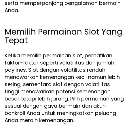
serta memperpanjang pengalaman bermain
Anda.
Memilih Permainan Slot Yang
Tepat
Ketika memilih permainan slot, perhatikan
faktor-faktor seperti volatilitas dan jumlah
paylines. Slot dengan volatilitas rendah
menawarkan kemenangan kecil namun lebih
sering, sementara slot dengan volatilitas
tinggi menawarkan potensi kemenangan
besar tetapi lebih jarang. Pilih permainan yang
sesuai dengan gaya bermain dan akun
bankroll Anda untuk meningkatkan peluang
Anda meraih kemenangan.