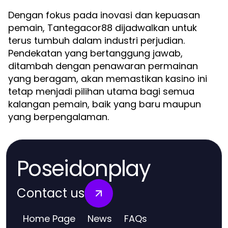
Dengan fokus pada inovasi dan kepuasan
pemain, Tantegacor88 dijadwalkan untuk
terus tumbuh dalam industri perjudian.
Pendekatan yang bertanggung jawab,
ditambah dengan penawaran permainan
yang beragam, akan memastikan kasino ini
tetap menjadi pilihan utama bagi semua
kalangan pemain, baik yang baru maupun
yang berpengalaman.
Poseidonplay
Contact us
Home Page
News
FAQs