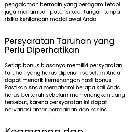
pengalaman bermain yang beragam tetapi
juga menambah potensi keuntungan tanpa
risiko kehilangan modal awal Anda.
Persyaratan Taruhan yang
Perlu Diperhatikan
Setiap bonus biasanya memiliki persyaratan
taruhan yang harus dipenuhi sebelum Anda
dapat menarik kemenangan hasil bonus.
Pastikan Anda memahami berapa kali Anda
harus bertaruh sebelum memenangkan uang
tersebut, karena persyaratan ini dapat
bervariasi antar permainan dan kasino.
Keamanan dan