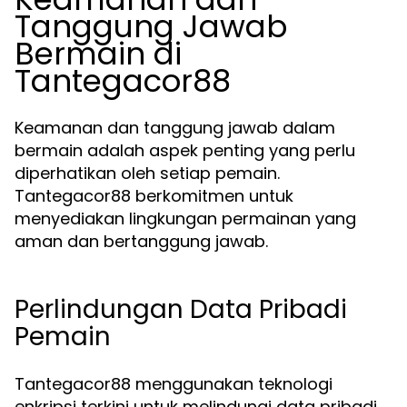
Tanggung Jawab
Bermain di
Tantegacor88
Keamanan dan tanggung jawab dalam
bermain adalah aspek penting yang perlu
diperhatikan oleh setiap pemain.
Tantegacor88 berkomitmen untuk
menyediakan lingkungan permainan yang
aman dan bertanggung jawab.
Perlindungan Data Pribadi
Pemain
Tantegacor88 menggunakan teknologi
enkripsi terkini untuk melindungi data pribadi