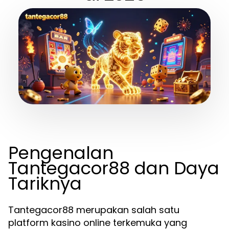
Pengenalan
Tantegacor88 dan Daya
Tariknya
Tantegacor88 merupakan salah satu
platform kasino online terkemuka yang