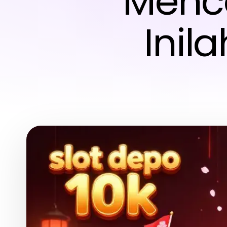
Menco
Inil