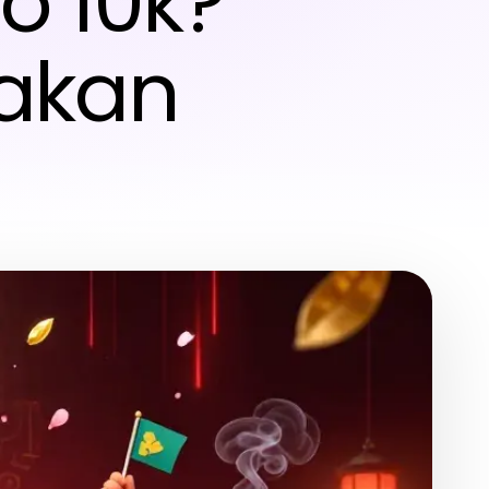
o 10k?
takan