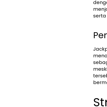
denga
menja
serta
Pe
Jackp
menaw
sebag
meski
terse
berma
St