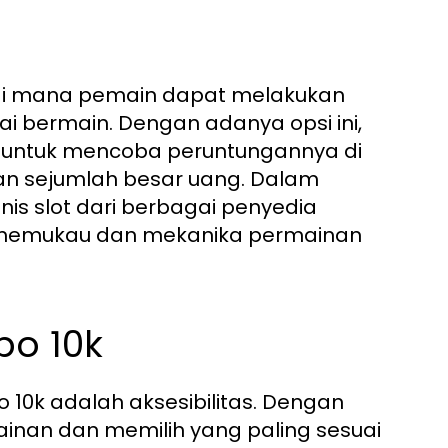
ne di mana pemain dapat melakukan
ai bermain. Dengan adanya opsi ini,
 untuk mencoba peruntungannya di
kan sejumlah besar uang. Dalam
nis slot dari berbagai penyedia
 memukau dan mekanika permainan
po 10k
 10k adalah aksesibilitas. Dengan
inan dan memilih yang paling sesuai