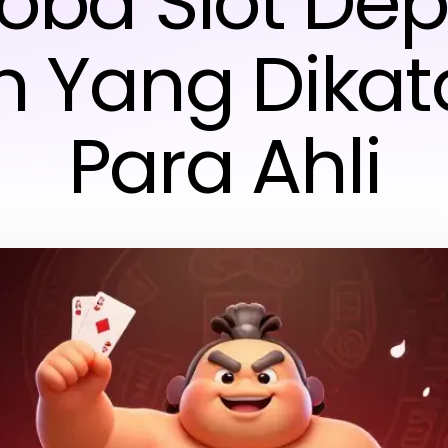
ba Slot Dep
ah Yang Dika
Para Ahli