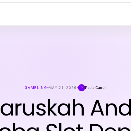
GAMBLING
MAY 21, 2026
Paula Carroll
P
aruskah An